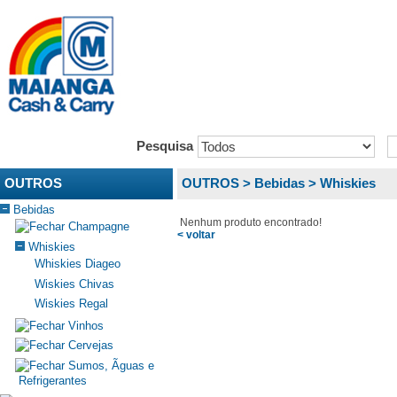
Pesquisa
OUTROS
OUTROS >
Bebidas >
Whiskies
Bebidas
Nenhum produto encontrado!
Champagne
< voltar
Whiskies
Whiskies Diageo
Wiskies Chivas
Wiskies Regal
Vinhos
Cervejas
Sumos, Ãguas e
Refrigerantes