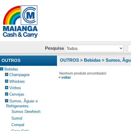
Pesquisa
OUTROS >
Bebidas >
Sumos, Ãgu
OUTROS
Bebidas
Nenhum produto encontrado!
Champagne
< voltar
Whiskies
Vinhos
Cervejas
Sumos, Ãguas e
Refrigerantes
Sumos Dewfresh
Sumol
Compal