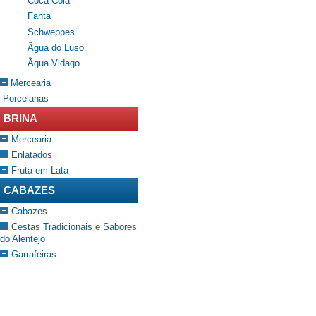
Coca-Cola
Fanta
Schweppes
Ãgua do Luso
Ãgua Vidago
Mercearia
Porcelanas
BRINA
Mercearia
Enlatados
Fruta em Lata
CABAZES
Cabazes
Cestas Tradicionais e Sabores
do Alentejo
Garrafeiras