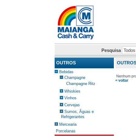
Pesquisa
OUTROS
OUTROS
Bebidas
Nenhum pro
Champagne
< voltar
Champagne Ritz
Whiskies
Vinhos
Cervejas
Sumos, Ãguas e
Refrigerantes
Mercearia
Porcelanas