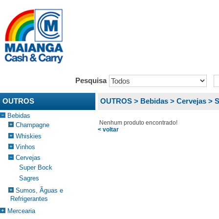
Pesquisa
OUTROS
OUTROS >
Bebidas >
Cervejas >
S
Bebidas
Nenhum produto encontrado!
Champagne
< voltar
Whiskies
Vinhos
Cervejas
Super Bock
Sagres
Sumos, Ãguas e
Refrigerantes
Mercearia