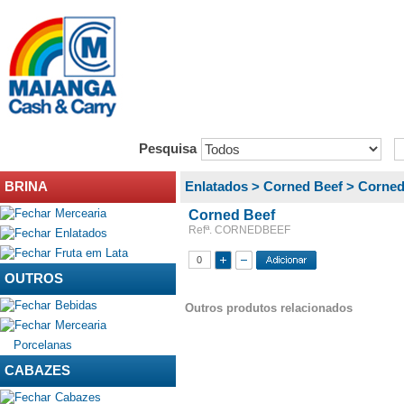
Pesquisa
BRINA
Enlatados >
Corned Beef >
Corned
Mercearia
Corned Beef
Refª. CORNEDBEEF
Enlatados
Fruta em Lata
OUTROS
Bebidas
Outros produtos relacionados
Mercearia
Porcelanas
CABAZES
Cabazes